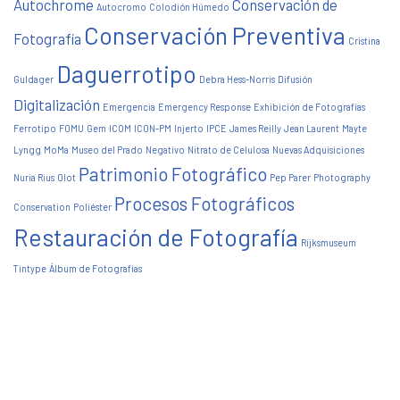
Autochrome
Conservación de
Autocromo
Colodión Húmedo
Conservación Preventiva
Fotografía
Cristina
Daguerrotipo
Guldager
Debra Hess-Norris
Difusión
Digitalización
Emergencia
Emergency Response
Exhibición de Fotografías
Ferrotipo
FOMU
Gem
ICOM
ICON-PM
Injerto
IPCE
James Reilly
Jean Laurent
Mayte
Lyngg
MoMa
Museo del Prado
Negativo
Nitrato de Celulosa
Nuevas Adquisiciones
Patrimonio Fotográfico
Nuria Rius
Olot
Pep Parer
Photography
Procesos Fotográficos
Conservation
Poliéster
Restauración de Fotografía
Rijksmuseum
Tintype
Álbum de Fotografías