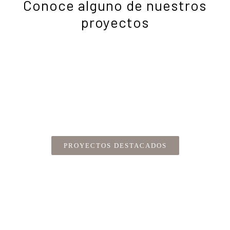
Conoce alguno de nuestros
proyectos
En la sección Proyectos puedes acceder a
una muestra de alguno de los trabajos que
hemos realizado para centros, archivos o
colecciones que trabajan con el patrimonio
fotográfico.
PROYECTOS DESTACADOS