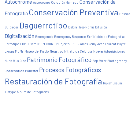
Autochrome
Conservación de
Autocromo
Colodión Húmedo
Conservación Preventiva
Fotografía
Cristina
Daguerrotipo
Guldager
Debra Hess-Norris
Difusión
Digitalización
Emergencia
Emergency Response
Exhibición de Fotografías
Ferrotipo
FOMU
Gem
ICOM
ICON-PM
Injerto
IPCE
James Reilly
Jean Laurent
Mayte
Lyngg
MoMa
Museo del Prado
Negativo
Nitrato de Celulosa
Nuevas Adquisiciones
Patrimonio Fotográfico
Nuria Rius
Olot
Pep Parer
Photography
Procesos Fotográficos
Conservation
Poliéster
Restauración de Fotografía
Rijksmuseum
Tintype
Álbum de Fotografías