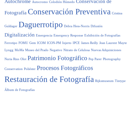
Autochrome
Conservación de
Autocromo
Colodión Húmedo
Conservación Preventiva
Fotografía
Cristina
Daguerrotipo
Guldager
Debra Hess-Norris
Difusión
Digitalización
Emergencia
Emergency Response
Exhibición de Fotografías
Ferrotipo
FOMU
Gem
ICOM
ICON-PM
Injerto
IPCE
James Reilly
Jean Laurent
Mayte
Lyngg
MoMa
Museo del Prado
Negativo
Nitrato de Celulosa
Nuevas Adquisiciones
Patrimonio Fotográfico
Nuria Rius
Olot
Pep Parer
Photography
Procesos Fotográficos
Conservation
Poliéster
Restauración de Fotografía
Rijksmuseum
Tintype
Álbum de Fotografías