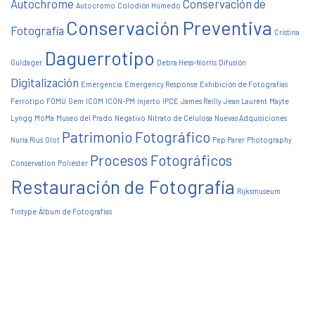
Autochrome
Conservación de
Autocromo
Colodión Húmedo
Conservación Preventiva
Fotografía
Cristina
Daguerrotipo
Guldager
Debra Hess-Norris
Difusión
Digitalización
Emergencia
Emergency Response
Exhibición de Fotografías
Ferrotipo
FOMU
Gem
ICOM
ICON-PM
Injerto
IPCE
James Reilly
Jean Laurent
Mayte
Lyngg
MoMa
Museo del Prado
Negativo
Nitrato de Celulosa
Nuevas Adquisiciones
Patrimonio Fotográfico
Nuria Rius
Olot
Pep Parer
Photography
Procesos Fotográficos
Conservation
Poliéster
Restauración de Fotografía
Rijksmuseum
Tintype
Álbum de Fotografías