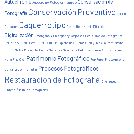
Autochrome
Conservación de
Autocromo
Colodión Húmedo
Conservación Preventiva
Fotografía
Cristina
Daguerrotipo
Guldager
Debra Hess-Norris
Difusión
Digitalización
Emergencia
Emergency Response
Exhibición de Fotografías
Ferrotipo
FOMU
Gem
ICOM
ICON-PM
Injerto
IPCE
James Reilly
Jean Laurent
Mayte
Lyngg
MoMa
Museo del Prado
Negativo
Nitrato de Celulosa
Nuevas Adquisiciones
Patrimonio Fotográfico
Nuria Rius
Olot
Pep Parer
Photography
Procesos Fotográficos
Conservation
Poliéster
Restauración de Fotografía
Rijksmuseum
Tintype
Álbum de Fotografías