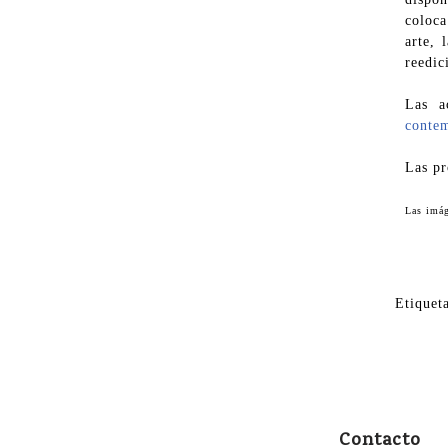
coloca
arte, 
reedic
Las a
conte
Las pr
Las imág
Etiqueta
Contacto