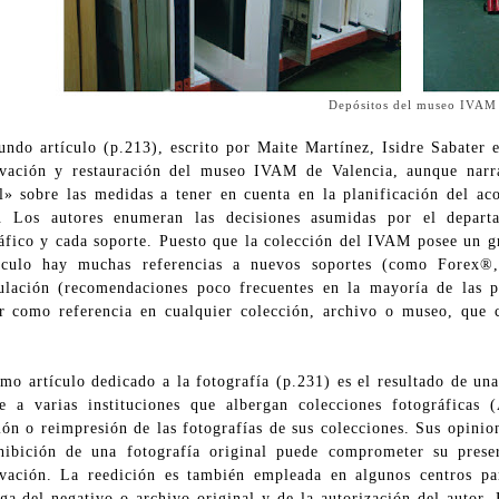
Depósitos del museo IVAM
undo artículo (p.213), escrito por Maite Martínez, Isidre Sabater 
rvación y restauración del museo IVAM de Valencia, aunque narr
» sobre las medidas a tener en cuenta en la planificación del ac
. Los autores enumeran las decisiones asumidas por el depart
áfico y cada soporte. Puesto que la colección del IVAM posee un 
ticulo hay muchas referencias a nuevos soportes (como Forex
lación (recomendaciones poco frecuentes en la mayoría de las p
ar como referencia en cualquier colección, archivo o museo, que ci
imo artículo dedicado a la fotografía (p.231) es el resultado de un
xe a varias instituciones que albergan colecciones fotográf
ión o reimpresión de las fotografías de sus colecciones. Sus opinio
hibición de una fotografía original puede comprometer su prese
vación. La reedición es también empleada en algunos centros pa
ga del negativo o archivo original y de la autorización del autor. 