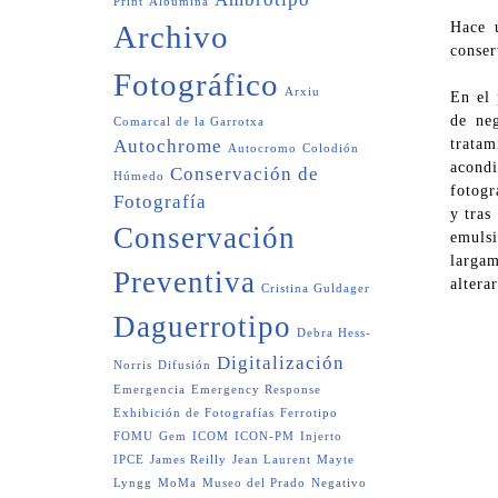
Print
Albúmina
Archivo
Hace u
conser
Fotográfico
Arxiu
En el 
de ne
Comarcal de la Garrotxa
Autochrome
tratam
Autocromo
Colodión
acondi
Conservación de
Húmedo
fotogr
Fotografía
y tras
Conservación
emulsi
largam
Preventiva
altera
Cristina Guldager
Daguerrotipo
Debra Hess-
Digitalización
Norris
Difusión
Emergencia
Emergency Response
Exhibición de Fotografías
Ferrotipo
FOMU
Gem
ICOM
ICON-PM
Injerto
IPCE
James Reilly
Jean Laurent
Mayte
Lyngg
MoMa
Museo del Prado
Negativo