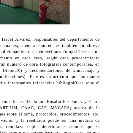
e Isabel Álvarez, responsables del departamento de
a una experiencia concreta es también un «breve
ondicionamiento de colecciones fotográficas en un
amento en cada caso, según cada procedimiento
gran número de obra fotográfica contemporánea, en
®, Dibond®) y recomendaciones de almacenaje y
ublicaciones). Este es un artículo que podríamos
ta interesantes referencias bibliográficas sobe el
a consulta realizada por Rosalía Fernández y Enara
icas (ARTIUM, CAAC, CAF, MNCARS) acerca de la
nes sobre el tema, protocolos, procedimientos, etc.
rvación y la reedición puede ser una medida de
ra remplazar copias deterioradas, siempre que se
Este asunto me parece bastante interesante, ya que