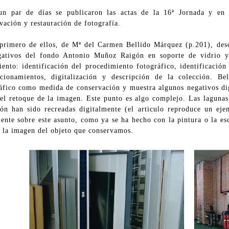
n par de días se publicaron las actas de la 16ª Jornada y en e
vación y restauración de fotografía.
primero de ellos, de Mª del Carmen Bellido Márquez (p.201), descr
gativos del fondo Antonio Muñoz Raigón en soporte de vidrio y 
iento: identificación del procedimiento fotográfico, identificación
cionamientos, digitalización y descripción de la colección. Bel
áfico como medida de conservación y muestra algunos negativos digi
 el retoque de la imagen. Este punto es algo complejo. Las lagunas
ón han sido recreadas digitalmente (el articulo reproduce un eje
ente sobre este asunto, como ya se ha hecho con la pintura o la es
r la imagen del objeto que conservamos.