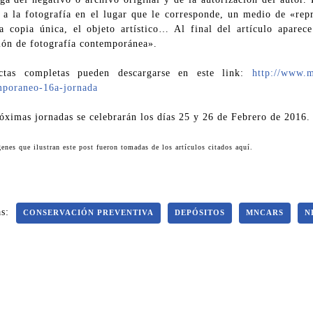
 a la fotografía en el lugar que le corresponde, un medio de «rep
la copia única, el objeto artístico… Al final del artículo aparec
ión de fotografía contemporánea».
ctas completas pueden descargarse en este link:
http://www.m
mporaneo-16a-jornada
óximas jornadas se celebrarán los días 25 y 26 de Febrero de 2016.
enes que ilustran este post fueron tomadas de los artículos citados aquí.
s:
CONSERVACIÓN PREVENTIVA
DEPÓSITOS
MNCARS
N