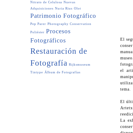
Nitrato de Celulosa
Nuevas
Adquisiciones
Nuria Rius
Olot
Patrimonio Fotográfico
Pep Parer
Photography Conservation
Procesos
Poliéster
Fotográficos
El seg
conse
Restauración de
manual
museo
Fotografía
fotogr
Rijksmuseum
el ar
Tintype
Álbum de Fotografías
manipu
utiliz
tema.
El últ
Artet
reedic
La ex
conser
dispon